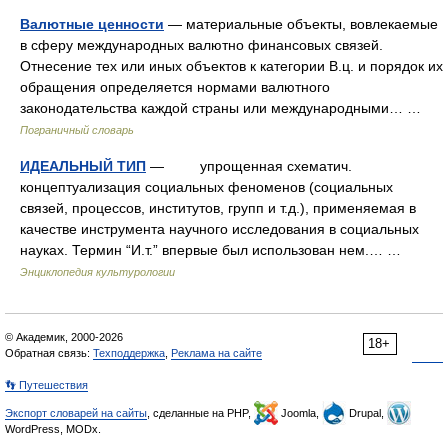
Валютные ценности
— материальные объекты, вовлекаемые
в сферу международных валютно финансовых связей.
Отнесение тех или иных объектов к категории В.ц. и порядок их
обращения определяется нормами валютного
законодательства каждой страны или международными… …
Пограничный словарь
ИДЕАЛЬНЫЙ ТИП
— упрощенная схематич.
концептуализация социальных феноменов (социальных
связей, процессов, институтов, групп и т.д.), применяемая в
качестве инструмента научного исследования в социальных
науках. Термин “И.т.” впервые был использован нем.… …
Энциклопедия культурологии
© Академик, 2000-2026
18+
Обратная связь:
Техподдержка
,
Реклама на сайте
👣 Путешествия
Экспорт словарей на сайты
, сделанные на PHP,
Joomla,
Drupal,
WordPress, MODx.