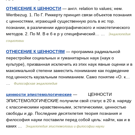
ОТНЕСЕНИЕ К ЦЕННОСТИ
— англ. relation to values; нем.
Wertbezug. 1. По Г. Риккерту принцип связи объектов познания
с ценностями, играющий существенную роль в ис тор.
познании, в различении идеографического и номотетического
методов. 2. По М. В е б е p у специфический… …
Энциклопедия
социологии
ОТНЕСЕНИЕ К ЦЕННОСТЯМ
— программа радикальной
перестройки социальных и гуманитарных наук (наук о
культуре), призванная исключить из этих наук явные оценки и в
максимальной степени заместить понимание как подведение
под ценность каузальным пониманием. Само понятие «О. к…
…
Философская энциклопедия
ценности эпистемологические
— ЦЕННОСТИ
ЭПИСТЕМОЛОГИЧЕСКИЕ получили свой статус в 20 в. наряду
с классическими нравственными, эстетическими, ценностью
свободы и др. Последние десятилетия теория познания и
философия науки поставили перед собой цель: найти, как и в
каких …
Энциклопедия эпистемологии и философии науки