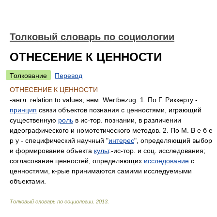
Толковый словарь по социологии
ОТНЕСЕНИЕ К ЦЕННОСТИ
Толкование
Перевод
ОТНЕСЕНИЕ К ЦЕННОСТИ
-англ. relation to values; нем. Wertbezug. 1. По Г. Риккерту -
принцип
связи объектов познания с ценностями, играющий
существенную
роль
в ис-тор. познании, в различении
идеографического и номотетического методов. 2. По М. В е б е
p у - специфический научный "
интерес
", определяющий выбор
и формирование объекта
культ
.-ис-тор. и соц. исследования;
согласование ценностей, определяющих
исследование
с
ценностями, к-рые принимаются самими исследуемыми
объектами.
Толковый словарь по социологии
.
2013
.